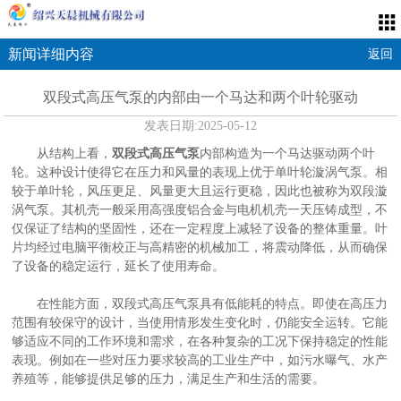
新闻详细内容
返回
双段式高压气泵的内部由一个马达和两个叶轮驱动
发表日期:
2025-05-12
从结构上看，
双段式高压气泵
内部构造为一个马达驱动两个叶
轮。这种设计使得它在压力和风量的表现上优于单叶轮漩涡气泵。相
较于单叶轮，风压更足、风量更大且运行更稳，因此也被称为双段漩
涡气泵。其机壳一般采用高强度铝合金与电机机壳一天压铸成型，不
仅保证了结构的坚固性，还在一定程度上减轻了设备的整体重量。叶
片均经过电脑平衡校正与高精密的机械加工，将震动降低，从而确保
了设备的稳定运行，延长了使用寿命。
在性能方面，双段式高压气泵具有低能耗的特点。即使在高压力
范围有较保守的设计，当使用情形发生变化时，仍能安全运转。它能
够适应不同的工作环境和需求，在各种复杂的工况下保持稳定的性能
表现。例如在一些对压力要求较高的工业生产中，如污水曝气、水产
养殖等，能够提供足够的压力，满足生产和生活的需要。