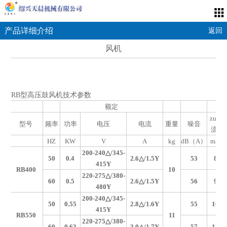
产品详细介绍
返回
风机
RB型高压鼓风机技术参数
额定
zui大
型号
频率
功率
电压
电流
重量
噪音
流量
HZ
KW
V
A
kg
dB（A）
m3/h
200-240
△/345-
50
0.4
2.6
△/1.5Y
53
80
415Y
RB400
10
220-275
△/380-
60
0.5
2.6
△/1.5Y
56
98
480Y
200-240
△/345-
50
0.55
2.8
△/1.6Y
55
100
415Y
RB550
11
220-275
△/380-
60
0.63
3.0
△/1.7Y
57
120