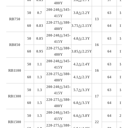
480Y
200-240
△/345-
50
0.7
3.8
△/2.2Y
63
145
415Y
RB750
13
产
220-275
△/380-
60
0.83
3.75
△/2.15Y
64
175
480Y
200-240
△/345-
50
0.85
4.0
△/2.3Y
63
145
415Y
RB850
16
220-275
△/380-
60
0.95
3.85
△/2.25Y
64
175
480Y
200-240
△/345-
50
1.1
4.2
△/2.4Y
63
145
415Y
RB1100
16
220-275
△/380-
60
1.3
4.1
△/2.3Y
64
175
480Y
200-240
△/345-
50
1.3
5.7
△/3.3Y
63
145
415Y
RB1300
17
220-275
△/380-
60
1.5
6.0
△/3.5Y
64
175
480Y
200-240
△/345-
50
1.5
6.6
△/3.8Y
64
210
415Y
RB1500
22
220-275
△/380-