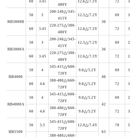
60
3.45
12.6
△/7.3Y
72
315
480Y
200-240
△/345-
50
3
12.5
△/7.2Y
69
318
415Y
RB3000B
36
220-275
△/380-
60
3.45
12.6
△/7.3Y
72
376
480Y
200-240
△/345-
50
3
12.5
△/7.2Y
69
220
415Y
RB3000A
36
品
220-275
△/380-
60
3.45
12.6
△/7.3Y
72
264
480Y
345-415
△/600-
50
4
9.0
△/5.2Y
69
318
720Y
RB4000
40
380-480
△/660-
60
4.6
9.0
△/5.2Y
72
375
720Y
345-415
△/600-
50
4
9.0
△/5.2Y
69
280
720Y
RB4000A
42
380-480
△/660-
60
4.6
9.0
△/5.2Y
72
330
720Y
345-415
△/600-
50
5.5
12.9
△/7.4Y
70
530
720Y
RB5500
63
380-480
△/660-